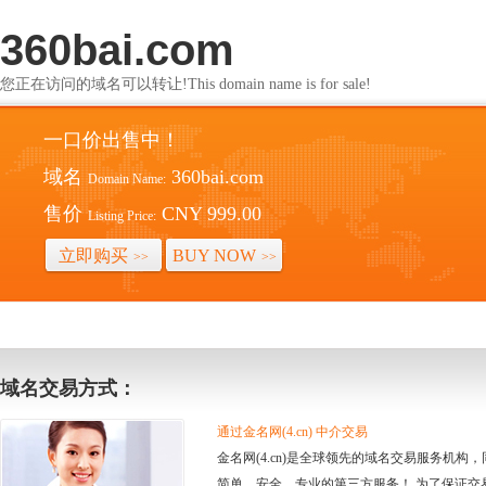
360bai.com
您正在访问的域名可以转让!This domain name is for sale!
一口价出售中！
域名
360bai.com
Domain Name:
售价
CNY 999.00
Listing Price:
立即购买
BUY NOW
>>
>>
域名交易方式：
通过金名网(4.cn) 中介交易
金名网(4.cn)是全球领先的域名交易服务机
简单、安全、专业的第三方服务！ 为了保证交