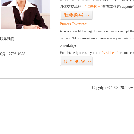
具体交易流程可
“点击这里”
查看或咨询support@
我要购买
>>
Process Overview:
4.cn is a world leading domain escrow service plat
million RMB transaction volume every year. We promi
联系我们
5 workdays.
For detailed process, you can
“visit here”
or contact
QQ：2726103981
BUY NOW
>>
Copyright © 1998 -2025 www